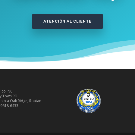
ATENCIÓN AL CLIENTE
lco INC.
y Town RD.
sto a Oak Ridge, Roatan
 9618-6433