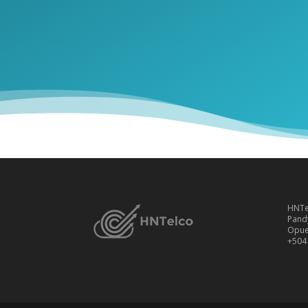
HNTe
Pand
Opue
+504