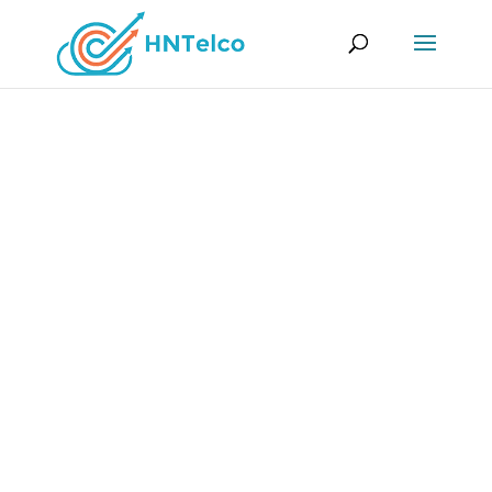
Alojamiento
Compartido
¡Tenemos la solución de alojamiento perfecta
para empresas de todos los tamaños y
sectores! Ofrecemos configuración instantánea,
migración gratuita, soporte técnico 24/7 y las
plataformas de alojamiento más actualizadas.
Contamos con una variedad de interfaces que
puedes elegir: