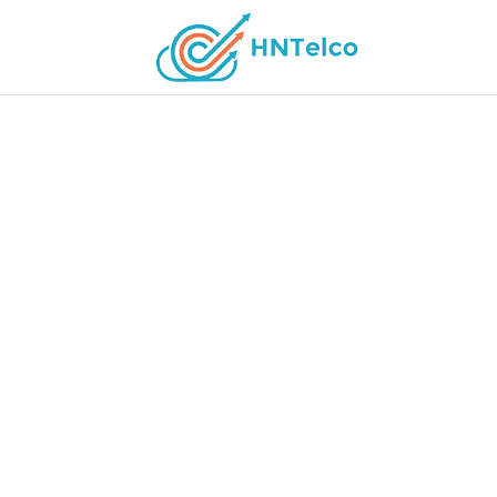
HNTELCO – 
DE ALOJAM
Somos un proveedor de servicios de tele
multinacionales. Nuestra extensa y segura
a nuestros clientes con sus servicios y ap