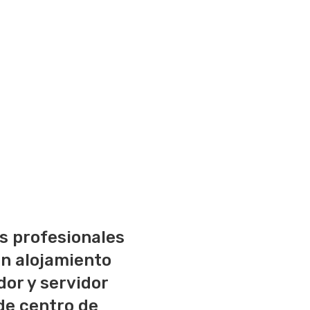
OBTENER ALOJAMIENTO WEB
s profesionales
en alojamiento
or y servidor
 de centro de