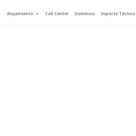
Alojamiento
Call Center
Dominios
Soporte Técnico
SERVICIOS
IENTO
comunicaciones para empresas locales y
 red de servicios de alojamiento conecta
licaciones en cualquier parte del mundo.