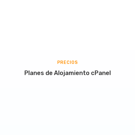
PRECIOS
Planes de Alojamiento cPanel
Plan Básico
A partir de
8.60
$