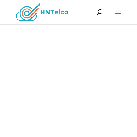
Alojamiento web
cPanel
cPanel es un Control de Panel amigable para el
usuario, pero potente y flexible. Simplifica la
administración de su sitio web o servidor y
vuelve mas eficiente sus procesos.