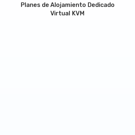
Planes de Alojamiento Dedicado
Virtual KVM
Plan Inicio
A partir de
16.46
$
/
mes.
2 núcleos
3 GB RAM
40 GB SSD RAID10 de espacio
6000 GB de ancho de banda