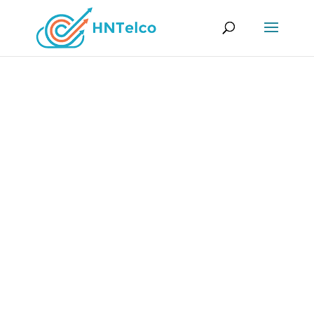
Alojamiento Dedicado
Virtual | VPS
Los servidores VPS le brindan el rendimiento de
un servidor dedicado y la flexibilidad de bajo
costo. ¡Más que su entorno de alojamiento
compartido típico, los servidores VPS
comparten hardware y conexiones de red
mientras brindan privacidad, rendimiento y
flexibilidad!