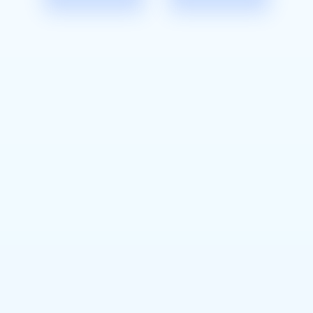
Plan Avanzado
A partir de
55.69
$
/
mes.
6 núcleos
16 GB RAM
180 GB SSD RAID10 de espacio
10,000 GB de ancho de banda
Firewall
Protección contra DDoS