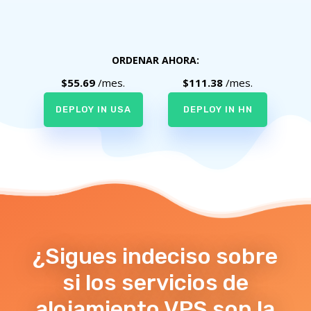
SO Linux, Windows
ORDENAR AHORA:
$55.69
/mes.
$111.38
/mes.
DEPLOY IN USA
DEPLOY IN HN
¿Sigues indeciso sobre
si los servicios de
alojamiento VPS son la