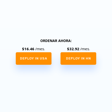
Firewall
Protección contra DDoS
SO Linux, Windows
ORDENAR AHORA:
$16.46
/mes.
$32.92
/mes.
DEPLOY IN USA
DEPLOY IN HN
Plan Optimo
A partir de
26.69
$
/
mes.