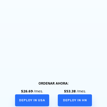
4 núcleos
8 GB RAM
80 GB SSD RAID10 de espacio
8000 GB de ancho de banda
Firewall
Protección contra DDoS
SO Linux, Windows
ORDENAR AHORA:
$26.69
/mes.
$53.38
/mes.
DEPLOY IN USA
DEPLOY IN HN