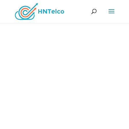
HNTELCO – SERVICIOS
DE ALOJAMIENTO
Somos un proveedor de servicios de
telecomunicaciones para empresas locales y
multinacionales. Nuestra extensa y segura red
de servicios de alojamiento conecta a nuestros
clientes con sus servicios y aplicaciones en
cualquier parte del mundo.
OBTENER ALOJAMIENTO WEB